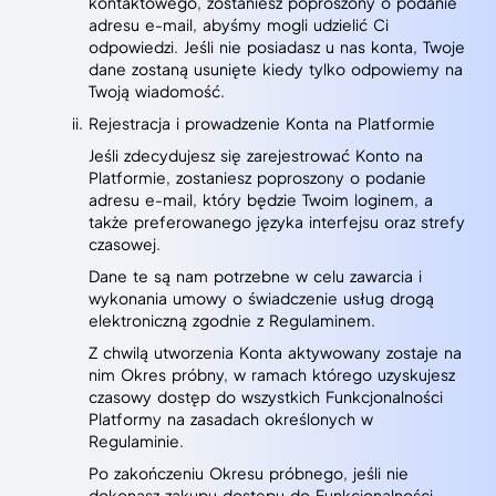
kontaktowego, zostaniesz poproszony o podanie
adresu e-mail, abyśmy mogli udzielić Ci
odpowiedzi. Jeśli nie posiadasz u nas konta, Twoje
dane zostaną usunięte kiedy tylko odpowiemy na
Twoją wiadomość.
Rejestracja i prowadzenie Konta na Platformie
Jeśli zdecydujesz się zarejestrować Konto na
Platformie, zostaniesz poproszony o podanie
adresu e-mail, który będzie Twoim loginem, a
także preferowanego języka interfejsu oraz strefy
czasowej.
Dane te są nam potrzebne w celu zawarcia i
wykonania umowy o świadczenie usług drogą
elektroniczną zgodnie z Regulaminem.
Z chwilą utworzenia Konta aktywowany zostaje na
nim Okres próbny, w ramach którego uzyskujesz
czasowy dostęp do wszystkich Funkcjonalności
Platformy na zasadach określonych w
Regulaminie.
Po zakończeniu Okresu próbnego, jeśli nie
dokonasz zakupu dostępu do Funkcjonalności,