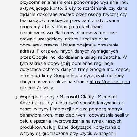
przypomnienia hasła oraz ponownego wysłania linku
aktywującego konto. Służy to rozróżnieniu czy dane
żądanie dokonane zostało przez osobę fizyczną czy
też nastąpiło nadużycie przez zautomatyzowane
programy / boty. Pomaga to zachować
bezpieczeństwo Platformy, stanowi zatem nasz
prawnie uzasadniony interes i spełnia nasz
obowiązek prawny. Usługa obejmuje przesłanie
adresu IP oraz ew. innych danych wymaganych
przez Google Inc. do działania usługi reCaptcha. W
tym zakresie obowiązują odmienne regulacje
dotyczące ochrony danych firmy Google Inc. Więcej
informacji firmy Google Inc. dotyczących ochrony
danych można znaleźć na stronie
https://policies.goo
gle.com/privacy
.
Współpracujemy z Microsoft Clarity i Microsoft
Advertising, aby rejestrować sposób korzystania z
naszej witryny i interakcji z nią za pomocą metryk
behawioralnych, map cieplnych i odtwarzania sesji w
celu ulepszania i wprowadzania na rynek naszych
produktów/usług. Dane dotyczące korzystania z
witryny są gromadzone przy użyciu własnych i