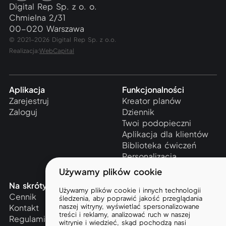
Digital Rep Sp. z o. o.
Chmielna 2/31
00-020 Warszawa
© 2021-2026 Digital Rep Sp. z o.o.
Realizacja:
WebCapital
Aplikacja
Funkcjonalności
Zarejestruj
Kreator planów
Zaloguj
Dziennik
Twoi podopieczni
Aplikacja dla klientów
Biblioteka ćwiczeń
Personalizacja
Używamy plików cookie
Na skróty
Wiedza
Używamy plików cookie i innych technologii
Cennik
Artykuły
śledzenia, aby poprawić jakość przeglądania
naszej witryny, wyświetlać spersonalizowane
Kontakt
Kursy
treści i reklamy, analizować ruch w naszej
Regulamin
witrynie i wiedzieć, skąd pochodzą nasi