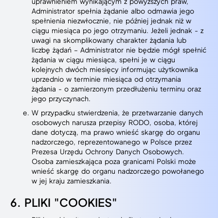
uprawnieniem wynikającym z powyższych praw,
Administrator spełnia żądanie albo odmawia jego
spełnienia niezwłocznie, nie później jednak niż w
ciągu miesiąca po jego otrzymaniu. Jeżeli jednak - z
uwagi na skomplikowany charakter żądania lub
liczbę żądań – Administrator nie będzie mógł spełnić
żądania w ciągu miesiąca, spełni je w ciągu
kolejnych dwóch miesięcy informując użytkownika
uprzednio w terminie miesiąca od otrzymania
żądania - o zamierzonym przedłużeniu terminu oraz
jego przyczynach.
W przypadku stwierdzenia, że przetwarzanie danych
osobowych narusza przepisy RODO, osoba, której
dane dotyczą, ma prawo wnieść skargę do organu
nadzorczego, reprezentowanego w Polsce przez
Prezesa Urzędu Ochrony Danych Osobowych.
Osoba zamieszkająca poza granicami Polski może
wnieść skargę do organu nadzorczego powołanego
w jej kraju zamieszkania.
PLIKI "COOKIES"