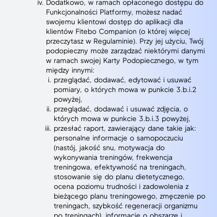
Dodatkowo, w ramach opłaconego dostępu do
Funkcjonalności Platformy, możesz nadać
swojemu klientowi dostęp do aplikacji dla
klientów Fitebo Companion (o której więcej
przeczytasz w Regulaminie). Przy jej użyciu, Twój
podopieczny może zarządzać niektórymi danymi
w ramach swojej Karty Podopiecznego, w tym
między innymi:
przeglądać, dodawać, edytować i usuwać
pomiary, o których mowa w punkcie 3.b.i.2
powyżej,
przeglądać, dodawać i usuwać zdjęcia, o
których mowa w punkcie 3.b.i.3 powyżej,
przesłać raport, zawierający dane takie jak:
personalne informacje o samopoczuciu
(nastój, jakość snu, motywacja do
wykonywania treningów, frekwencja
treningowa, efektywność na treningach,
stosowanie się do planu dietetycznego,
ocena poziomu trudności i zadowolenia z
bieżącego planu treningowego, zmęczenie po
treningach, szybkość regeneracji organizmu
po treningach), informacje o obszarze i