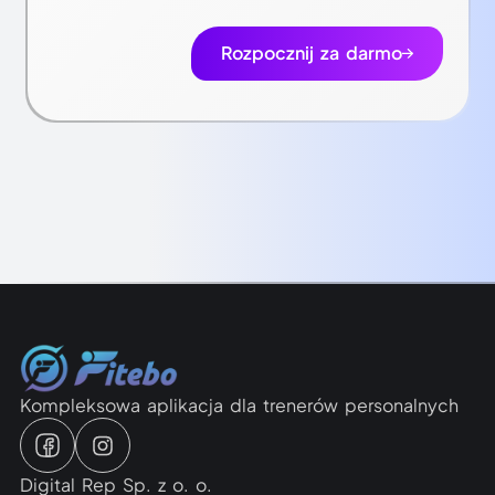
Rozpocznij za darmo
Kompleksowa aplikacja dla trenerów personalnych
Digital Rep Sp. z o. o.