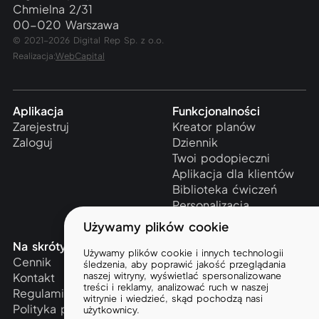
Chmielna 2/31
00-020 Warszawa
© 2021-2026 Digital Rep Sp. z o.o.
Realizacja:
WebCapital
Aplikacja
Funkcjonalności
Zarejestruj
Kreator planów
Zaloguj
Dziennik
Twoi podopieczni
Aplikacja dla klientów
Biblioteka ćwiczeń
Personalizacja
Używamy plików cookie
Na skróty
Wiedza
Używamy plików cookie i innych technologii
Cennik
Artykuły
śledzenia, aby poprawić jakość przeglądania
naszej witryny, wyświetlać spersonalizowane
Kontakt
Kursy
treści i reklamy, analizować ruch w naszej
Regulamin
witrynie i wiedzieć, skąd pochodzą nasi
Polityka prywatności
użytkownicy.