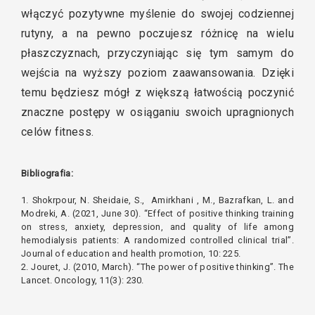
włączyć pozytywne myślenie do swojej codziennej
rutyny, a na pewno poczujesz różnicę na wielu
płaszczyznach, przyczyniając się tym samym do
wejścia na wyższy poziom zaawansowania. Dzięki
temu będziesz mógł z większą łatwością poczynić
znaczne postępy w osiąganiu swoich upragnionych
celów fitness.
Bibliografia:
1.
Shokrpour, N. Sheidaie, S., Amirkhani , M., Bazrafkan, L. and
Modreki, A. (2021, June 30). “Effect of positive thinking training
on stress, anxiety, depression, and quality of life among
hemodialysis patients: A randomized controlled clinical trial”.
Journal of education and health promotion, 10: 225.
2. Jouret, J. (2010, March).
“
The power of positive thinking”. The
Lancet. Oncology, 11(3): 230.