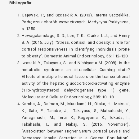
Bibliografia:
Gajewski, P., and Szczeklik A. (2013). Interna Szczeklika.
Podręcznik chorób wewnętrznych. Medycyna Praktyczna,
s. 1250.
Hewagalamulage, S. D., Lee, T. K., Clarke, I. J., and Henry
B. A. (2016, July). “Stress, cortisol, and obesity: a role for
cortisol responsiveness in identifying individuals prone
to obesity”. Domestic Animal Endocrinology, 56: 112-120.
Iwasaki, Y., Takayasu, S., and Nishiyama M. (2008). Is the
metabolic syndrome an intracellular Cushing state?
Effects of multiple humoral factors on the transcriptional
activity of the hepatic glucocorticoid-activating enzyme
(11b-hydroxysteroid dehydrogenase type 1) gene.
Molecular and Cellular Endocrinology, 285: 10–18.
Kamba, A., Daimon, M., Murakami, H., Otaka, H., Matsuki,
K., Sato, E., Tanabe, J., Takayasu, S., Matsuhashi, Y.,
Yanagimachi, M., Terui, K., Kageyama, K., Tokuda, I.,
Takahashi, I., and Nakaji, S. (2016, November).
“Association between Higher Serum Cortisol Levels and
Decreased Insulin Secretion in a General Population”.