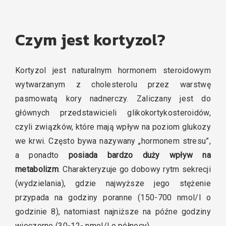
Czym jest kortyzol?
Kortyzol jest naturalnym hormonem steroidowym
wytwarzanym z cholesterolu przez warstwę
pasmowatą kory nadnerczy. Zaliczany jest do
głównych przedstawicieli glikokortykosteroidów,
czyli związków, które mają wpływ na poziom glukozy
we krwi. Często bywa nazywany „hormonem stresu”,
a ponadto
posiada bardzo duży wpływ na
metabolizm
. Charakteryzuje go dobowy rytm sekrecji
(wydzielania), gdzie najwyższe jego stężenie
przypada na godziny poranne (150-700 nmol/l o
godzinie 8), natomiast najniższe na późne godziny
wieczorne (30-12- nmol/l o północy).