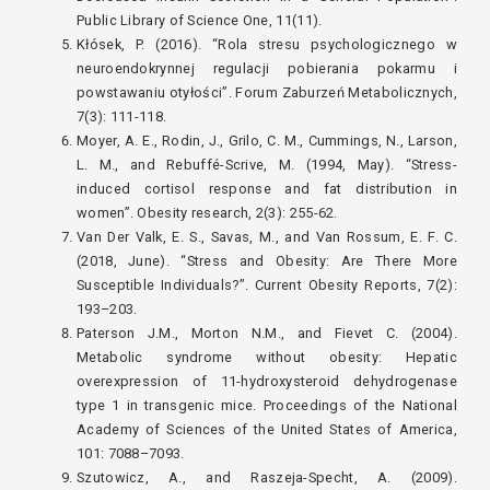
Public Library of Science One, 11(11).
Kłósek, P. (2016). “Rola stresu psychologicznego w
neuroendokrynnej regulacji pobierania pokarmu i
powstawaniu otyłości”. Forum Zaburzeń Metabolicznych,
7(3): 111-118.
Moyer, A. E., Rodin, J., Grilo, C. M., Cummings, N., Larson,
L. M., and Rebuffé-Scrive, M. (1994, May). “Stress-
induced cortisol response and fat distribution in
women”. Obesity research, 2(3): 255-62.
Van Der Valk, E. S., Savas, M., and Van Rossum, E. F. C.
(2018, June). “Stress and Obesity: Are There More
Susceptible Individuals?”. Current Obesity Reports, 7(2):
193–203.
Paterson J.M., Morton N.M., and Fievet C. (2004).
Metabolic syndrome without obesity: Hepatic
overexpression of 11-hydroxysteroid dehydrogenase
type 1 in transgenic mice. Proceedings of the National
Academy of Sciences of the United States of America,
101: 7088–7093.
Szutowicz, A., and Raszeja-Specht, A. (2009).