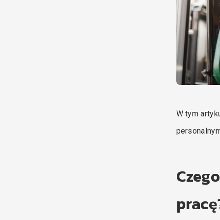
W tym arty
personalnym
Czego
pracę