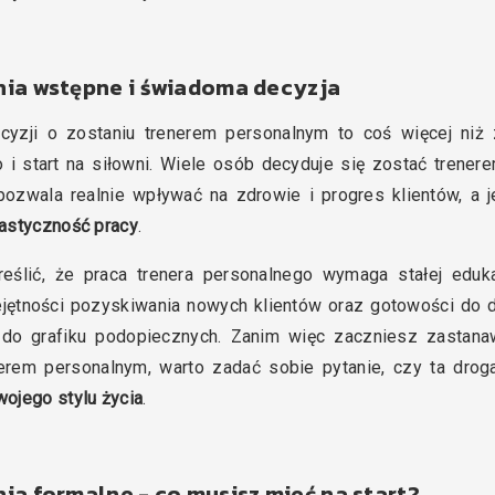
a wstępne i świadoma decyzja
cyzji o zostaniu trenerem personalnym to coś więcej niż
o i start na siłowni. Wiele osób decyduje się zostać trener
ozwala realnie wpływać na zdrowie i progres klientów, a 
astyczność pracy
.
eślić, że praca trenera personalnego wymaga stałej eduka
ejętności pozyskiwania nowych klientów oraz gotowości do
 do grafiku podopiecznych. Zanim więc zaczniesz zastanaw
nerem personalnym, warto zadać sobie pytanie, czy ta dro
wojego stylu życia
.
a formalne - co musisz mieć na start?