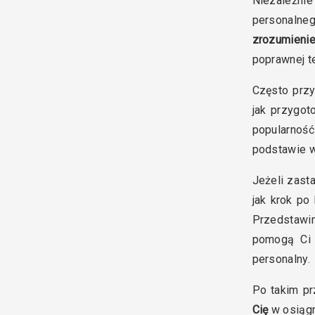
Niezależni
personalneg
zrozumieni
poprawnej t
Często przy
jak przygot
popularnoś
podstawie w
Jeżeli zast
jak krok po 
Przedstawim
pomogą Ci 
personalny.
Po takim pr
Cię
w osiągn