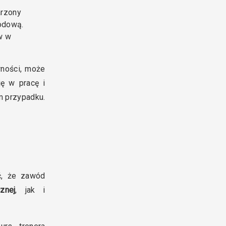
arzony
wodową.
w w
wności, może
ę w pracę i
m przypadku.
ć, że zawód
znej
, jak i