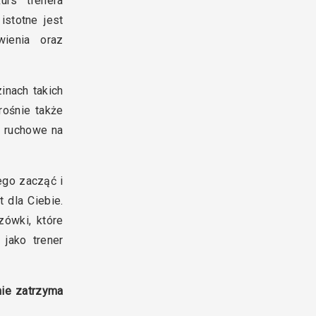
urs trenera
istotne jest
wienia oraz
inach takich
rośnie także
 ruchowe na
ego zacząć i
t dla Ciebie.
zówki, które
jako trener
nie zatrzyma