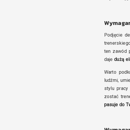
Wymagani
Podjęcie de
trenerskieg
ten zawód p
daje
dużą el
Warto podkr
ludźmi, umi
stylu pracy
zostać tre
pasuje do T
Wymagani