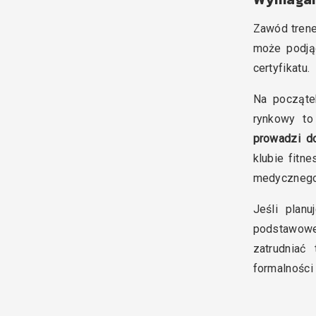
Zawód trene
może podją
certyfikatu.
Na począte
rynkowy to
prowadzi do
klubie fitn
medycznego 
Jeśli plan
podstawowe
zatrudniać
formalności 