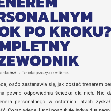
ENEREM
RSONALNYM
OK PO KROKU
MPLETNY
ZEWODNIK
iernika 2025
Ten tekst przeczytasz w
10
min.
cej osób zastanawia się, jak zostać trenerem p
 na pewno odpowiednia ścieżka dla nich. Nic d
enera personalnego w ostatnich latach zyska
ść. Coraz więcej ludzi poszukuje indywidualnego