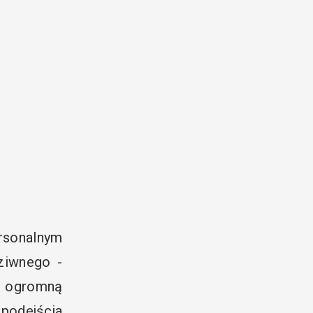
?
ersonalnym
ziwnego -
ł ogromną
 podejścia