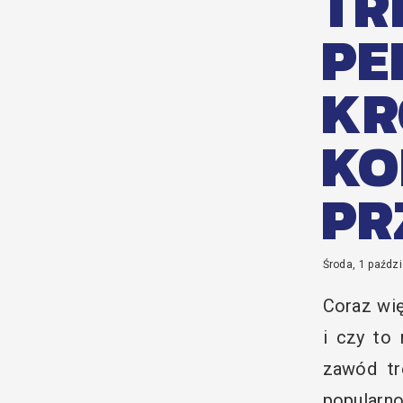
TR
PE
KR
KO
PR
Środa, 1 paźdz
Coraz wię
i czy to
zawód tr
popularno