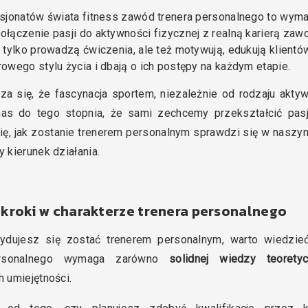
asjonatów świata fitness zawód trenera personalnego to wym
ołączenie pasji do aktywności fizycznej z realną karierą za
e tylko prowadzą ćwiczenia, ale też motywują, edukują klientó
owego stylu życia i dbają o ich postępy na każdym etapie.
za się, że fascynacja sportem, niezależnie od rodzaju akty
nas do tego stopnia, że sami zechcemy przekształcić pasj
ię, jak zostanie trenerem personalnym sprawdzi się w naszy
y kierunek działania.
 kroki w charakterze trenera personalnego
ydujesz się zostać trenerem personalnym, warto wiedzie
ersonalnego wymaga zarówno
solidnej wiedzy teoretyc
h umiejętności.