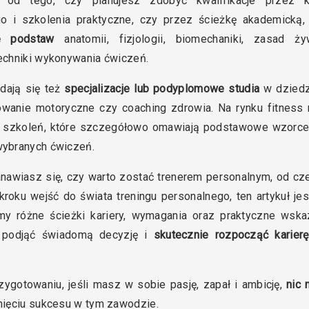
e od tego, czy planujesz zdobyć kwalifikacje przez k
o i szkolenia praktyczne, czy przez ścieżkę akademicką, 
e podstaw
anatomii, fizjologii, biomechaniki, zasad ży
echniki wykonywania ćwiczeń.
dają się też
specjalizacje lub podyplomowe studia
w dziedz
owanie motoryczne czy coaching zdrowia. Na rynku fitness 
ć szkoleń, które szczegółowo omawiają podstawowe wzorce
ybranych ćwiczeń.
anawiasz się, czy warto zostać trenerem personalnym, od cz
kroku wejść do świata treningu personalnego, ten artykuł jes
y różne ścieżki kariery, wymagania oraz praktyczne wska
podjąć świadomą decyzję i
skutecznie rozpocząć karierę
zygotowaniu, jeśli masz w sobie pasję, zapał i ambicję,
nic 
ięciu sukcesu w tym zawodzie.