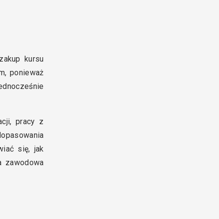
 zakup kursu
em, ponieważ
jednocześnie
cji, pracy z
 dopasowania
iać się, jak
ga zawodowa