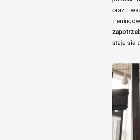
oraz wsp
treningo
zapotrze
staje się 