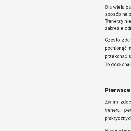
Dla wielu p
sposób na p
Trenerzy ni
zakresie zdr
Często zdar
pochłonąć 
przekonać s
To doskonał
Pierwsze
Zanim zdec
trenera p
praktycznyc