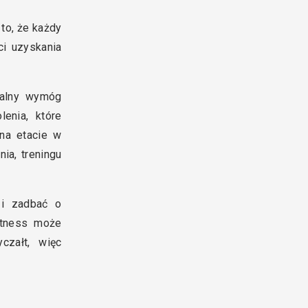
 to, że każdy
i uzyskania
malny wymóg
enia, które
na etacie w
ia, treningu
 i zadbać o
itness może
czałt, więc