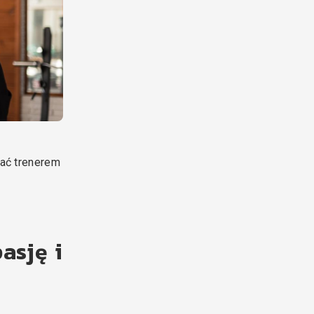
tać trenerem
asję i