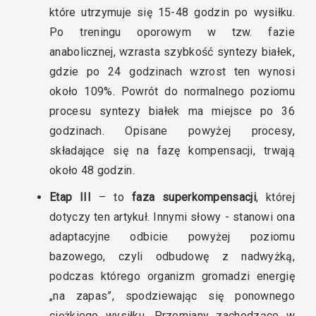
które utrzymuje się 15-48 godzin po wysiłku.
Po treningu oporowym w tzw. fazie
anabolicznej, wzrasta szybkość syntezy białek,
gdzie po 24 godzinach wzrost ten wynosi
około 109%. Powrót do normalnego poziomu
procesu syntezy białek ma miejsce po 36
godzinach. Opisane powyżej procesy,
składające się na fazę kompensacji, trwają
około 48 godzin.
Etap III
– to
faza superkompensacji
, której
dotyczy ten artykuł. Innymi słowy - stanowi ona
adaptacyjne odbicie powyżej poziomu
bazowego, czyli odbudowę z nadwyżką,
podczas którego organizm gromadzi energię
„na zapas”, spodziewając się ponownego
ciężkiego wysiłku. Przemiany zachodzące w